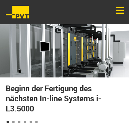
Beginn der Fertigung des
Unsere Standard-
nächsten In-line Systems i-
Beschichtungsanlagen
L3.5000
1
2
3
4
5
6